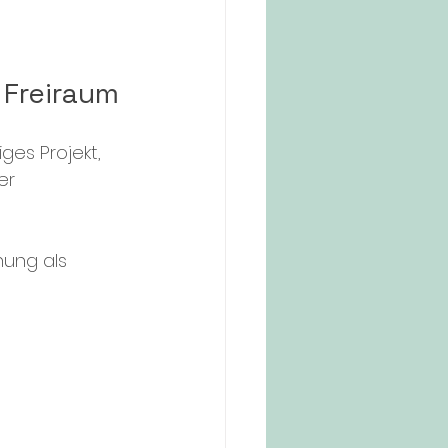
 Freiraum
es Projekt, 
er 
ung als 