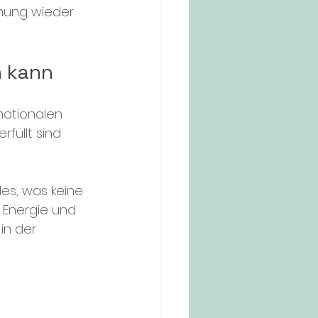
hnung wieder 
n kann
otionalen 
füllt sind 
es, was keine 
 Energie und 
in der 