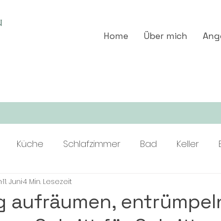
N
Home
Über mich
Ang
Küche
Schlafzimmer
Bad
Keller
n
11. Juni
4 Min. Lesezeit
 aufräumen, entrümpel