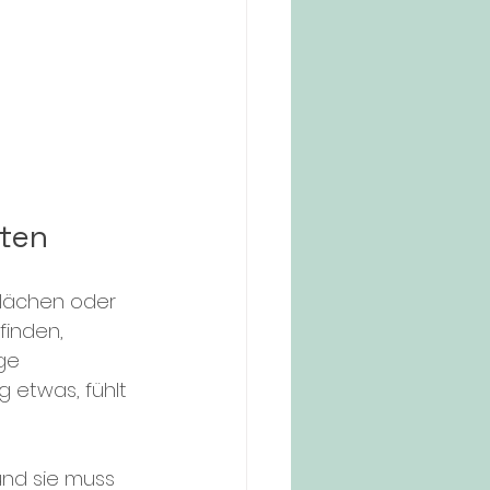
lten
lächen oder 
inden, 
ge 
 etwas, fühlt 
nd sie muss 