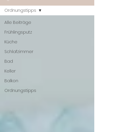
Ordnungstipps
Alle Beiträge
Frühlingsputz
Küche
Schlafzimmer
Bad
Keller
Balkon
Ordnungstipps