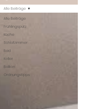
Alle Beiträge
Alle Beiträge
Frühlingsputz
Küche
Schlafzimmer
Bad
Keller
Balkon
Ordnungstipps